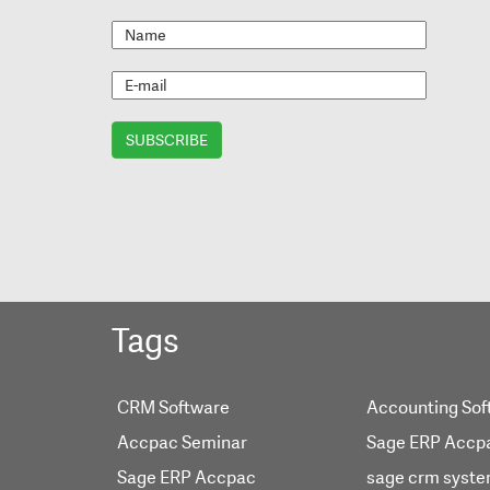
Tags
CRM Software
Accounting Sof
Accpac Seminar
Sage ERP Accp
Sage ERP Accpac
sage crm syst