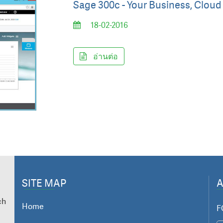
Sage 300c - Your Business, Clou
18-02-2016
อ่านต่อ
SITE MAP
ch
Home
F