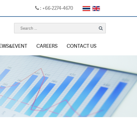
: +66-2274-4670
EWS&EVENT
CAREERS
CONTACT US