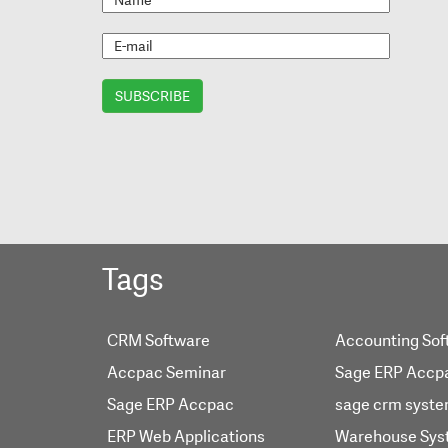
Tags
CRM Software
Accounting Sof
Accpac Seminar
Sage ERP Accp
Sage ERP Accpac
sage crm syst
ERP Web Applications
Warehouse Sys